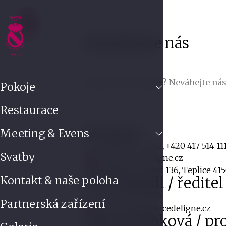
Pok
Kontaktuje nás
Máte na nás otázku? Neváhejte nás
Pokoje
Restaurace
Recepce
Meeting & Evens
+420 602 725 462
+420 417 514 11
‍,
Svatby
info@princedeligne.cz
Zámecké náměstí 136, Teplice 415
Kontakt & naše poloha
Petr Brandl / ředitel
+420 602 178 899
Partnerská zařízení
petr.brandl@princedeligne.cz
Hana Zoubková / pr