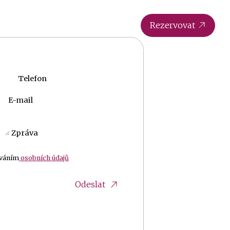
oha
Partnerská zařízení
Galerie
CS
Rezervovat
Telefon
E-mail
Zpráva
ováním
osobních údajů
Odeslat