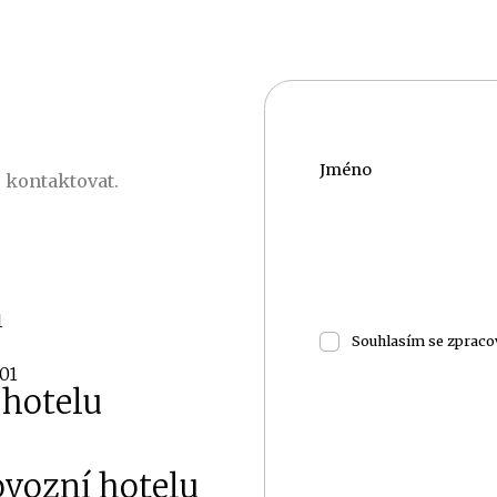
oje
Restaurace
Meeting & Evens
Svatby
Kontakt & naše pol
Jméno
 kontaktovat.
1
Souhlasím se zprac
01
 hotelu
ovozní hotelu