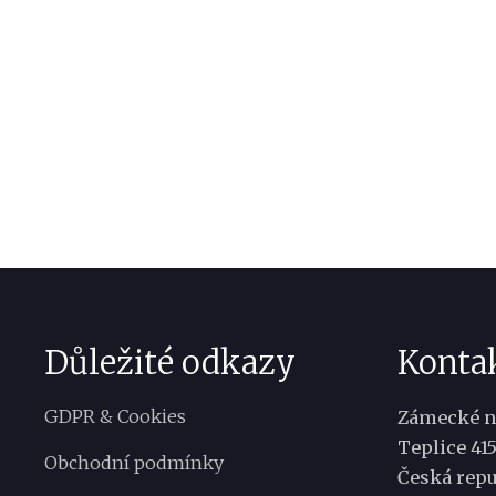
Důležité odkazy
Konta
GDPR & Cookies
Zámecké n
Teplice 41
Obchodní podmínky
Česká repu