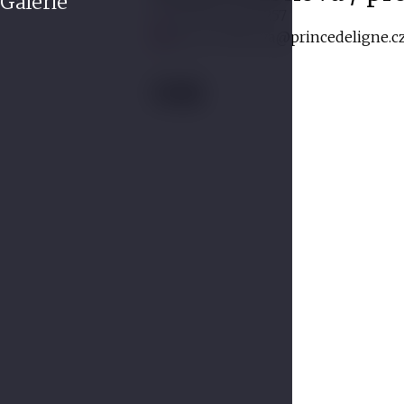
Galerie
+420 602 345 257
hana.zoubkova@princedeligne.c