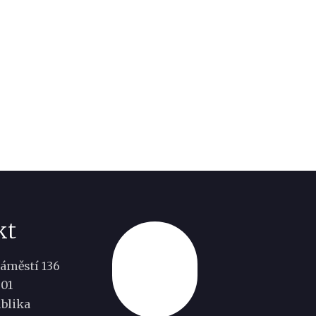
kt
áměstí 136
Nahoru
501
blika