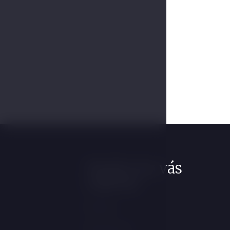
Mohlo by vás
zajímat
Pokoje
Restaurace