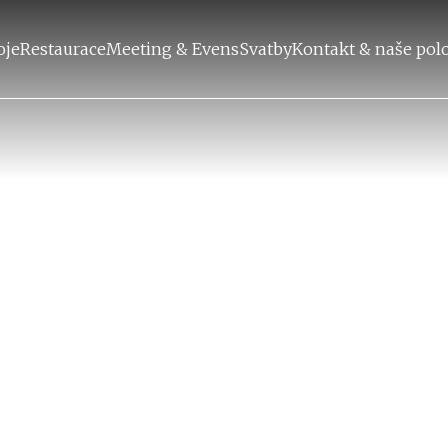
oje
Restaurace
Meeting & Evens
Svatby
Kontakt & naše pol