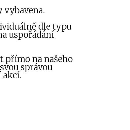
ky vybavena.
ividuálně dle typu
 na uspořádání
it přímo na našeho
d svou správou
 akcí.