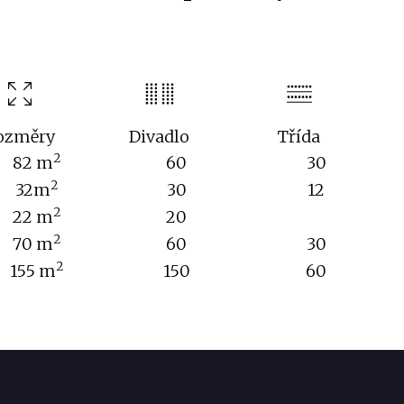
ozměry
Divadlo
Třída
2
82 m
60
30
2
32m
30
12
2
22 m
20
2
70 m
60
30
2
155 m
150
60