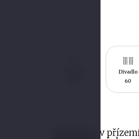
Rozměry
Divadlo
2
82 m
60
Nachází se v přízemí