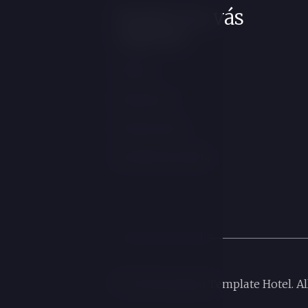
Mohlo by vás
zajímat
Pokoje
Restaurace
Firemní akce
Kontakt & poloha
© 2026 Bookolo Template Hotel. All