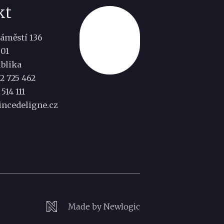
kt
áměstí 136
Nahoru
501
blika
2 725 462
514 111
incedeligne.cz
Made by Newlogic