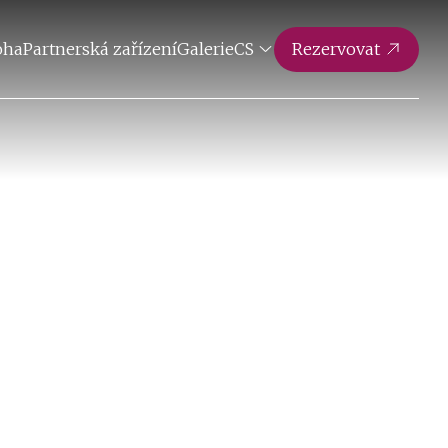
oha
Partnerská zařízení
Galerie
CS
Rezervovat