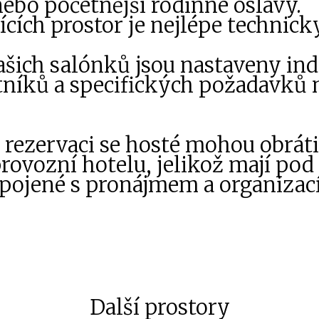
 nebo početnější rodinné oslavy.
ících prostor je nejlépe technic
šich salónků jsou nastaveny ind
stníků a specifických požadavků
i rezervaci se hosté mohou obrát
rovozní hotelu
, jelikož mají po
spojené s pronájmem a organizací
Další prostory