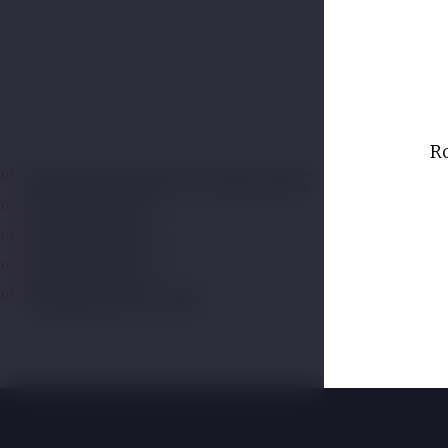
Room name
R
Konferenční salonek
01
Salónek 1
02
Salónek 2
03
Salónek 3
04
Banketní sál
05