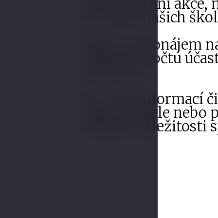
a jiné firemní akce,
Ze všech našich škol
Ceny za pronájem na
události, počtu úča
prostoru.
Pro více informací č
pana ředitele
nebo
p
v
eškeré záležitosti 